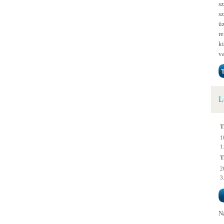
s
s
ü
r
k
va
T
L
T
1
1
T
2
3
N