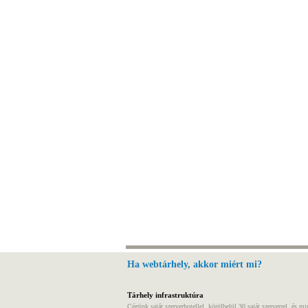
Ha webtárhely, akkor miért mi?
Tárhely infrastruktúra
Cégünk saját szerverhotellel, körülbelül 30 saját szerverrel, és m