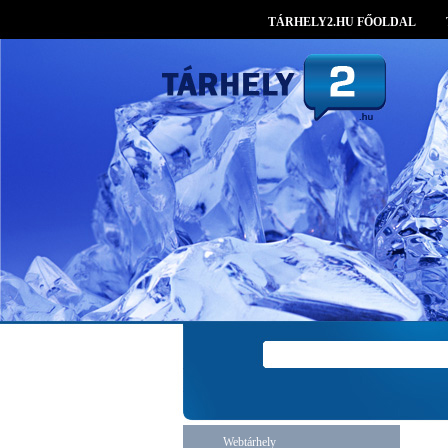
TÁRHELY2.HU FŐOLDAL
Webtárhely