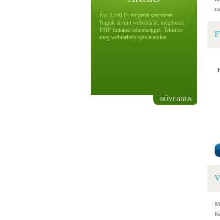
c
Évi 3.500 Ft-ért profi szerveren
fogjuk tárolni weboldalát, méghozzá
PHP futtatási lehetőséggel. Tekintse
F
meg webtárhely ajánlatainkat.
BŐVEBBEN
V
M
K