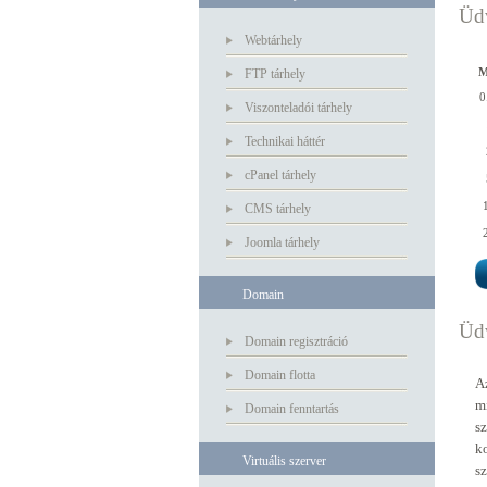
Üdv
Webtárhely
M
FTP tárhely
0
Viszonteladói tárhely
Technikai háttér
cPanel tárhely
CMS tárhely
Joomla tárhely
Domain
Üdv
Domain regisztráció
Domain flotta
Az
m
Domain fenntartás
s
k
Virtuális szerver
s