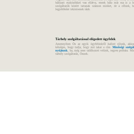
hálózati eszközökkel van ellátva, ennek hála már ma is a l
szolgáltatók között tartanak számon minket, de a célunk, 
legjobbként tekintsenek ránk.
Tárhely szolgáltatással elégedett ügyfelek
Amennyiben Ön az egyik ügyfelünktől hallott rólunk, akk
kétséges, hogy tudja, hogy mit takar a cím.
Minőségi szolgál
nyújtunk
, ha, még nem találkozott velünk, tegyen próbára. Mi
tárhely szolgáltatás, Önnek.