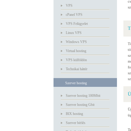
c
VPS
s
cPanel VPS
VPS Felügyelet
T
Linux VPS
Windows VPS
Tö
tö
Virtual hosting
s
VPS külföldön
m
f
Technikai háttér
s
s
Szerver hosting
Ü
Szerver hosting 100Mbit
Szerver hosting Gbit
Ü
BIX hosting
üg
Szerver bérlés
Te