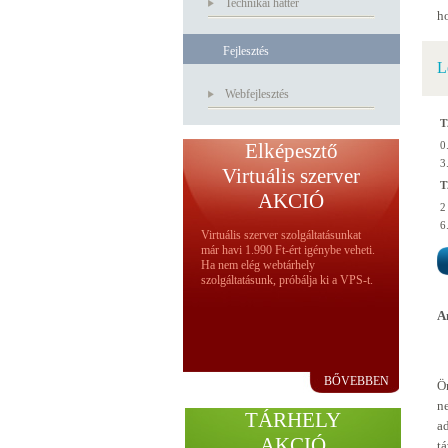
Technikai háttér
ho
Fejlesztés
L
Webfejlesztés
T
0
Elképesztő
3
Virtuális szerver
T
AKCIÓ
2
6
Virtuális szerver szolgáltatásunkat
már havi 1.990 Ft-ért igénybe veheti.
Ha nem elég webtárhely
szolgáltatásunk, próbálja ki a VPS-t.
A
BŐVEBBEN
Ö
n
TÁRHELY
ad
AKCIÓ
tá