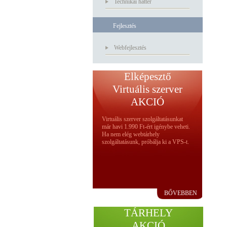
Technikai háttér
Fejlesztés
Webfejlesztés
Elképesztő
Virtuális szerver
AKCIÓ
Virtuális szerver szolgáltatásunkat
már havi 1.990 Ft-ért igénybe veheti.
Ha nem elég webtárhely
szolgáltatásunk, próbálja ki a VPS-t.
BŐVEBBEN
TÁRHELY
AKCIÓ