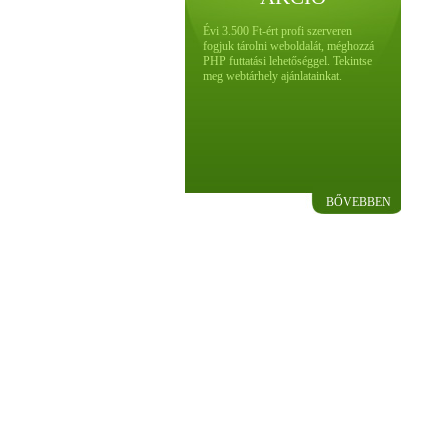
Évi 3.500 Ft-ért profi szerveren
fogjuk tárolni weboldalát, méghozzá
PHP futtatási lehetőséggel. Tekintse
meg webtárhely ajánlatainkat.
BŐVEBBEN