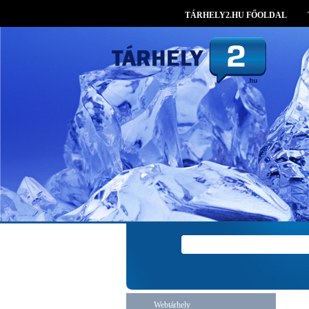
TÁRHELY2.HU FŐOLDAL
Webtárhely