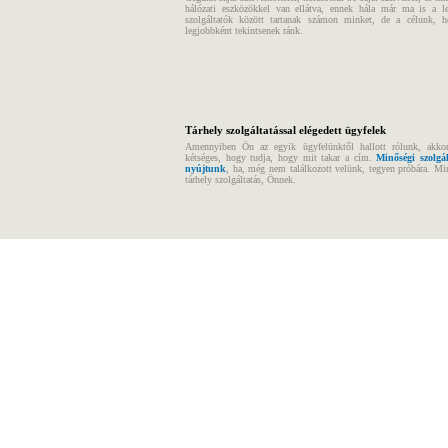
hálózati eszközökkel van ellátva, ennek hála már ma is a l
szolgáltatók között tartanak számon minket, de a célunk, 
legjobbként tekintsenek ránk.
Tárhely szolgáltatással elégedett ügyfelek
Amennyiben Ön az egyik ügyfelünktől hallott rólunk, akk
kétséges, hogy tudja, hogy mit takar a cím.
Minőségi szolgál
nyújtunk
, ha, még nem találkozott velünk, tegyen próbára. Mi
tárhely szolgáltatás, Önnek.