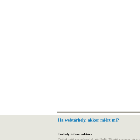
Ha webtárhely, akkor miért mi?
Tárhely infrastruktúra
Cégünk saját szerverhotellel, körülbelül 30 saját szerverrel, és m